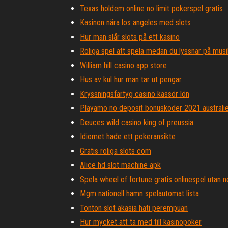
Texas holdem online no limit pokerspel gratis
Kasinon nära los angeles med slots
Hur man slår slots på ett kasino
Roliga spel att spela medan du lyssnar på musi
William hill casino app store
Hus av kul hur man tar ut pengar
Kryssningsfartyg casino kassör lön
Playamo no deposit bonuskoder 2021 australi
Deuces wild casino king of preussia
Idiomet hade ett pokeransikte
Gratis roliga slots com
Alice hd slot machine apk
Spela wheel of fortune gratis onlinespel utan 
Mgm nationell hamn spelautomat lista
Tonton slot akasia hati perempuan
Hur mycket att ta med till kasinopoker