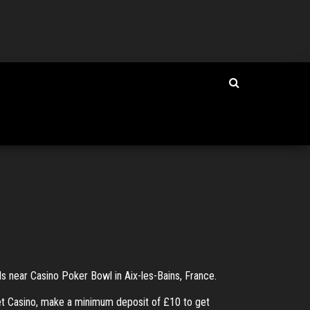
ls near Casino Poker Bowl in Aix-les-Bains, France.
bet Casino, make a minimum deposit of £10 to get