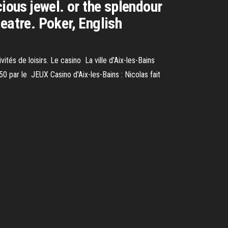
ious jewel. or the splendour
eatre. Poker, English
és de loisirs. Le casino La ville d'Aix-les-Bains
0 par le JEUX Casino d'Aix-les-Bains : Nicolas fait