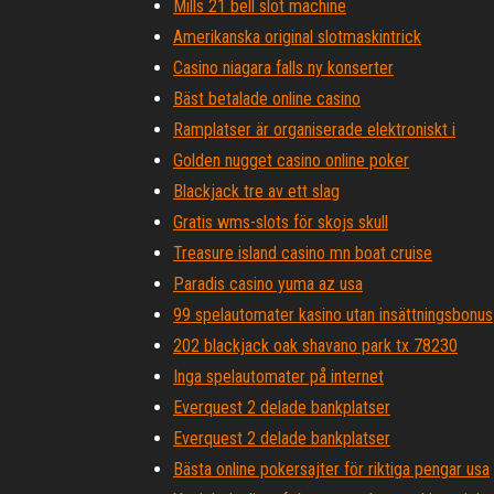
Mills 21 bell slot machine
Amerikanska original slotmaskintrick
Casino niagara falls ny konserter
Bäst betalade online casino
Ramplatser är organiserade elektroniskt i
Golden nugget casino online poker
Blackjack tre av ett slag
Gratis wms-slots för skojs skull
Treasure island casino mn boat cruise
Paradis casino yuma az usa
99 spelautomater kasino utan insättningsbonus
202 blackjack oak shavano park tx 78230
Inga spelautomater på internet
Everquest 2 delade bankplatser
Everquest 2 delade bankplatser
Bästa online pokersajter för riktiga pengar usa