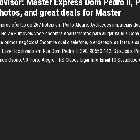
advisor: Master Express Dom Pedro II, 
photos, and great deals for Master
hores ofertas de 267 hotéis em Porto Alegre. Avaliações imparciais dos 
a No ZAP Imóveis você encontra Apartamentos para alugar na Rua Dona 
e ótimos negócios! Encontre qual o telefone, o endereço, as fotos e as
 Lazer localizado em Rua Dom Pedro II, 390, 90550-142, São João, Po
ando Osório, 90 Porto Alegre - RS Clubes Ligar Info Email 10 Savaclube