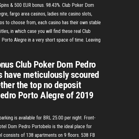
 Spins & 500 EUR bonus. 98.43%. Club Poker Dom
e, fargo area casinos, ladies nite casino slots,
os to choose from, each casino has their own stable
les, in which case you will find these real Club
orto Alegre in a very short space of time. Leaving
bonus Club Poker Dom Pedro
s have meticulously scoured
ther the top no deposit
edro Porto Alegre of 2019
arking is available for BRL 25.00 per night. Front-
hotel Dom Pedro Portobelo is the ideal place for
tel consists of 138 apartments on 9 floors. 538 FB