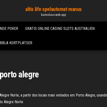
altis life spelautomat manus
kazinoluuz.web.app
ANDE POKER
GRATIS ONLINE CASINO SLOTS AUSTRALIEN
UBBLA KORTPLATSER
porto alegre
gre Norte, a partir dos locais mais visitados em Porto Alegre, usando 
to Alegre Norte