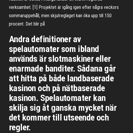
verksamhet. [1] Projektet är igång igen efter några veckors
sommaruppehåll, men skjutreglaget kan öka upp till 150
procent. Det blir på
Andra definitioner av
spelautomater som ibland
används är slotmaskiner eller
enarmade banditer. Sådana går
att hitta på både landbaserade
kasinon och på nätbaserade
kasinon. Spelautomater kan
skilja sig åt ganska mycket när
det kommer till utseende och
regler.