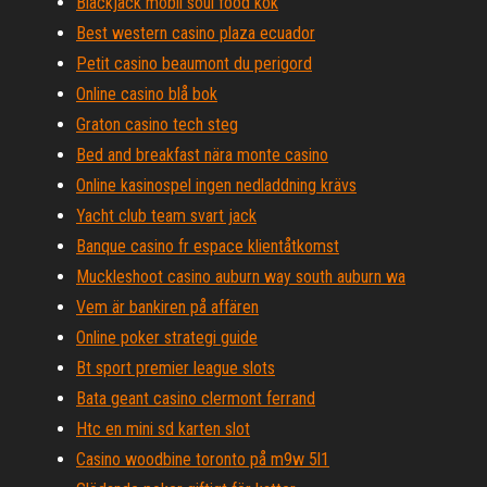
Blackjack mobil soul food kök
Best western casino plaza ecuador
Petit casino beaumont du perigord
Online casino blå bok
Graton casino tech steg
Bed and breakfast nära monte casino
Online kasinospel ingen nedladdning krävs
Yacht club team svart jack
Banque casino fr espace klientåtkomst
Muckleshoot casino auburn way south auburn wa
Vem är bankiren på affären
Online poker strategi guide
Bt sport premier league slots
Bata geant casino clermont ferrand
Htc en mini sd karten slot
Casino woodbine toronto på m9w 5l1