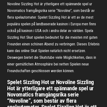
Novoline Sizzling Hot är ytterligare ett spännande spel ur
Novomatics framgångsrika serie “Novoline”, som består av
flera spelautomater. Spelet Sizzling Hot är ett av de mest
populära spelen på landbaserade kasinon i Europa men finns
också på kasinon i USA och i andra delar av världen. Spela
Sizzling Hot Skat spielen bedeutet für die meisten mit guten
Freunden einen schönen Abend zu verbringen. Dieses Erlebnis
kann das online Skat Spielen natürlich nicht ersetzen.
Deswegen bietet die Skatstube viele Möglichkeiten, dass in
einer gemütlichen Atmosphäre bei netten Spielen neue
Freundschaften geschlossen werden können.
Spelet Sizzling Hot ur Novoline Sizzling
Hot är ytterligare ett spännande spel ur
Novomatics framgångsrika serie
“Novoline”, som består av flera