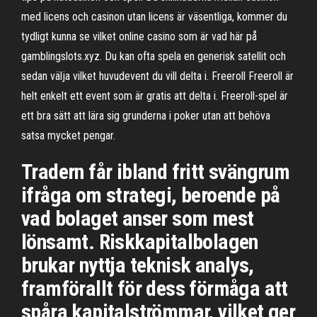
med licens och casinon utan licens är väsentliga, kommer du
tydligt kunna se vilket online casino som är vad här på
gamblingslots.xyz. Du kan ofta spela en generisk satellit och
sedan välja vilket huvudevent du vill delta i. Freeroll Freeroll är
helt enkelt ett event som är gratis att delta i. Freeroll-spel är
ett bra sätt att lära sig grunderna i poker utan att behöva
satsa mycket pengar.
Tradern får ibland fritt svängrum
ifråga om strategi, beroende på
vad bolaget anser som mest
lönsamt. Riskkapitalbolagen
brukar nyttja teknisk analys,
framförallt för dess förmåga att
spåra kapitalströmmar, vilket ger