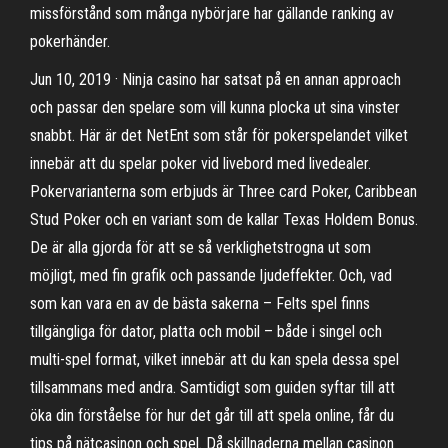
missförstånd som många nybörjare har gällande ranking av
pokerhänder.
Jun 10, 2019 · Ninja casino har satsat på en annan approach
och passar den spelare som vill kunna plocka ut sina vinster
snabbt. Här är det NetEnt som står för pokerspelandet vilket
innebär att du spelar poker vid livebord med livedealer.
Pokervarianterna som erbjuds är Three card Poker, Caribbean
Stud Poker och en variant som de kallar Texas Holdem Bonus.
De är alla gjorda för att se så verklighetstrogna ut som
möjligt, med fin grafik och passande ljudeffekter. Och, vad
som kan vara en av de bästa sakerna – Felts spel finns
tillgängliga för dator, platta och mobil – både i singel och
multi-spel format, vilket innebär att du kan spela dessa spel
tillsammans med andra. Samtidigt som guiden syftar till att
öka din förståelse för hur det går till att spela online, får du
tips på nätcasinon och spel. Då skillnaderna mellan casinon