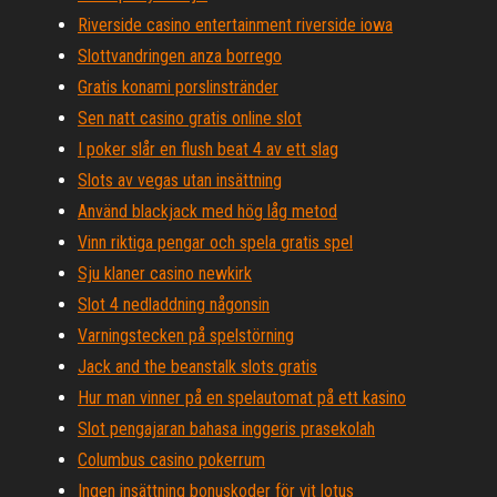
Riverside casino entertainment riverside iowa
Slottvandringen anza borrego
Gratis konami porslinstränder
Sen natt casino gratis online slot
I poker slår en flush beat 4 av ett slag
Slots av vegas utan insättning
Använd blackjack med hög låg metod
Vinn riktiga pengar och spela gratis spel
Sju klaner casino newkirk
Slot 4 nedladdning någonsin
Varningstecken på spelstörning
Jack and the beanstalk slots gratis
Hur man vinner på en spelautomat på ett kasino
Slot pengajaran bahasa inggeris prasekolah
Columbus casino pokerrum
Ingen insättning bonuskoder för vit lotus