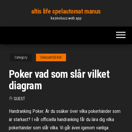
Skip
altis life spelautomat manus
to
kazinoluuz.web.app
the
content
Category
Gressett42456
Poker vad som slår vilket
diagram
By
GUEST
Handranking Poker. Är du osäker över vilka pokerhänder som
är starkast? I vår officiella handranking får du lära dig vilka
pokerhänder som slår vilka. Vi går även igenom vanliga