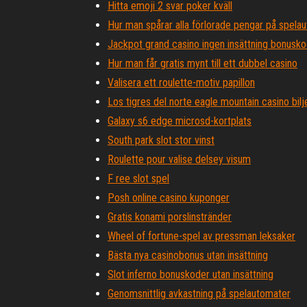
Hitta emoji 2 svar poker kväll
Hur man spårar alla förlorade pengar på spela
Jackpot grand casino ingen insättning bonusk
Hur man får gratis mynt till ett dubbel casino
Valisera ett roulette-motiv papillon
Los tigres del norte eagle mountain casino bilj
Galaxy s6 edge microsd-kortplats
South park slot stor vinst
Roulette pour valise delsey visum
F ree slot spel
Posh online casino kuponger
Gratis konami porslinstränder
Wheel of fortune-spel av pressman leksaker
Bästa nya casinobonus utan insättning
Slot inferno bonuskoder utan insättning
Genomsnittlig avkastning på spelautomater