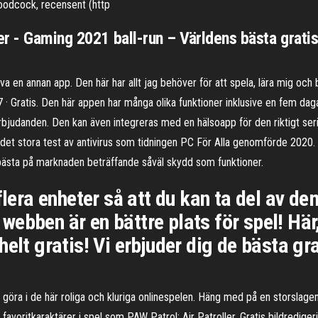
oodcock, recensent (http
r - Gaming 2021 ball-run – Världens bästa gratis 
ova en annan app. Den här har allt jag behöver för att spela, lära mig och 
· Gratis. Den här appen har många olika funktioner inklusive en fem dag
judanden. Den kan även integreras med en hälsoapp för den riktigt seri
 i det stora test av antivirus som tidningen PC För Alla genomförde 2020.
e bästa på marknaden beträffande såväl skydd som funktioner.
flera enheter så att du kan ta del av de
tt webben är en bättre plats för spel! H
helt gratis! Vi erbjuder dig de bästa gr
 göra i de här roliga och kluriga onlinespelen. Häng med på en storslage
avoritkaraktärer i spel som PAW Patrol: Air Patroller. Gratis bildredigeri