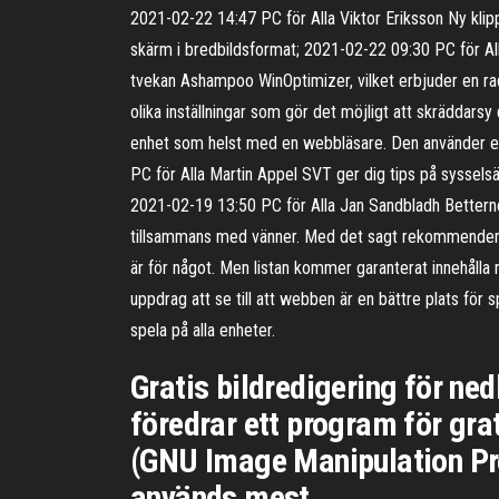
2021-02-22 14:47 PC för Alla Viktor Eriksson Ny klipp
skärm i bredbildsformat; 2021-02-22 09:30 PC för All
tvekan Ashampoo WinOptimizer, vilket erbjuder en rad
olika inställningar som gör det möjligt att skräddars
enhet som helst med en webbläsare. Den använder ett fö
PC för Alla Martin Appel SVT ger dig tips på syssel
2021-02-19 13:50 PC för Alla Jan Sandbladh Betternet
tillsammans med vänner. Med det sagt rekommenderar 
är för något. Men listan kommer garanterat innehålla n
uppdrag att se till att webben är en bättre plats för 
spela på alla enheter.
Gratis bildredigering för ned
föredrar ett program för gra
(GNU Image Manipulation Pr
används mest.