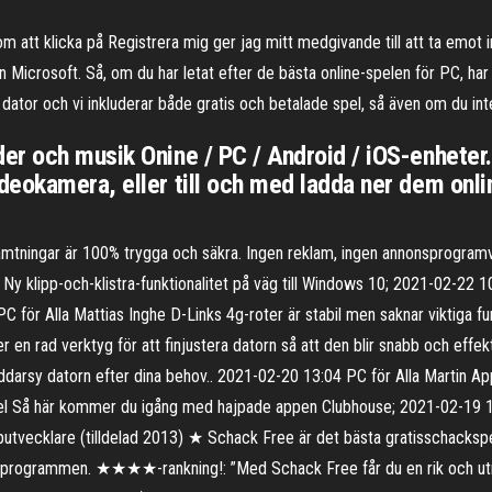
om att klicka på Registrera mig ger jag mitt medgivande till att ta emot
icrosoft. Så, om du har letat efter de bästa online-spelen för PC, har du 
ator och vi inkluderar både gratis och betalade spel, så även om du inte vi
er och musik Onine / PC / Android / iOS-enheter
eokamera, eller till och med ladda ner dem onlin
lhämtningar är 100% trygga och säkra. Ingen reklam, ingen annonsprogra
Ny klipp-och-klistra-funktionalitet på väg till Windows 10; 2021-02-22 1
C för Alla Mattias Inghe D-Links 4g-roter är stabil men saknar viktiga 
r en rad verktyg för att finjustera datorn så att den blir snabb och eff
äddarsy datorn efter dina behov.. 2021-02-20 13:04 PC för Alla Martin Ap
pel Så här kommer du igång med hajpade appen Clubhouse; 2021-02-19 13
tvecklare (tilldelad 2013) ★ Schack Free är det bästa gratisschackspel
ackprogrammen. ★★★★-rankning!: ”Med Schack Free får du en rik och utm