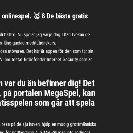
onlinespel. 🥇 8 De bästa gratis
bli bättre. Nu spelar jag varje dag. Utan tvekan de
ar lång guidad meditationskurs,
ösa utövaren. Det här är appen för den som tar sin
 Vi har testat Bitdefender Internet Security som är
m var du än befinner dig! Det
är, på portalen MegaSpel, kan
atisspelen som går att spela
n resa på de sju haven, hjälp en modig grottmänniska
ng för nedladdning 4. GIMP. Vill man inte redigera