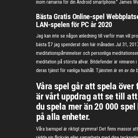
inom ramarna för din Android smartphone.” James W
Bästa Gratis Online-spel Webbplatse
LAN-spelen för PC år 2020
Jag kan inte se någon anledning till varför man vill pr
bästa $7 jag spenderat den här månaden Jul 31, 2017 
meditationspåminnelser och personliga meditationserb
meditation på största allvar. Bitdefender är vinnaren
deras tjänst för vanliga hushåll. Tjänsten är en av d
Våra spel går att spela över 
är vårt uppdrag att se till a
du spela mer än 20 000 spel 
på alla enheter.
Våra barnspel är riktigt grymma! Det finns massor att
rädda sin flickvän eller samarbeta med dina tecknade f