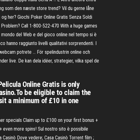
ing som den næste store trend? Vil du gerne låne
nu og her? Giochi Poker Online Gratis Senza Soldi
g Problem? Call 1-800-522-470 With a huge games
Il mondo del Web e del gioco online nel tempo si è
 hanno raggiunto livelli qualitativi sorprendenti. I
a webcam potrete … För spelindustrin online och
r live. De kan dela idéer, strategier, vilka spel de
licula Online Gratis is only
sino.To be eligible to claim the
sit a minimum of £10 in one
nner specials Claim up to £100 on your first bonus +
 even more spins! Sul nostro sito è possibile
asa Casinò Dove vedere; Casa Casinò Torrent film ;