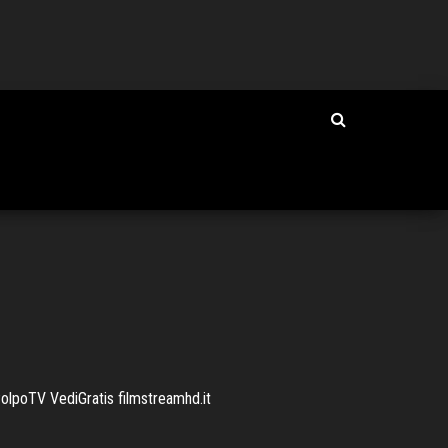
PolpoTV VediGratis filmstreamhd.it