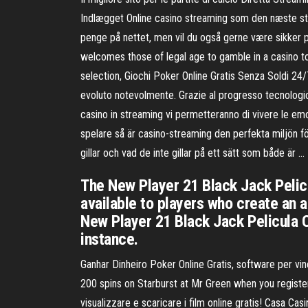
Indlægget Online casino streaming som den næste sto
penge på nettet, men vil du også gerne være sikker på
welcomes those of legal age to gamble in a casino
selection, Giochi Poker Online Gratis Senza Soldi 24/
evoluto notevolmente. Grazie al progresso tecnologico a
casino in streaming vi permetteranno di vivere le emo
spelare så är casino-streaming den perfekta miljön fö
gillar och vad de inte gillar på ett sätt som både är …
The New Player 21 Black Jack Pelicu
available to players who create an a
New Player 21 Black Jack Pelicula 
instance.
Ganhar Dinheiro Poker Online Gratis, software per vinc
200 spins on Starburst at Mr Green when you register
visualizzare e scaricare i film online gratis! Casa Ca