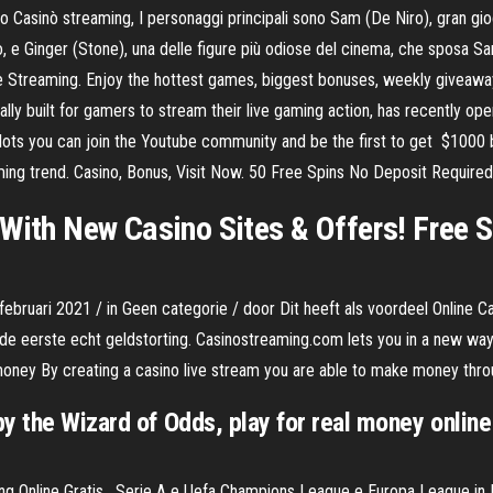
o Casinò streaming, I personaggi principali sono Sam (De Niro), gran gio
o, e Ginger (Stone), una delle figure più odiose del cinema, che sposa Sa
ne Streaming. Enjoy the hottest games, biggest bonuses, weekly giveawa
lly built for gamers to stream their live gaming action, has recently ope
lots you can join the Youtube community and be the first to get $1000 b
aming trend. Casino, Bonus, Visit Now. 50 Free Spins No Deposit Require
With New Casino Sites & Offers! Free S
februari 2021 / in Geen categorie / door Dit heeft als voordeel Online 
de eerste echt geldstorting. Casinostreaming.com lets you in a new way
money By creating a casino live stream you are able to make money throu
y the Wizard of Odds, play for real money online
aming Online Gratis , Serie A e Uefa Champions League e Europa League in It