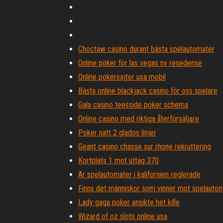
Choctaw casino durant bästa spelautomater
Online poker för las vegas nv resedense
Online pokersajter usa mobil
Bästa online blackjack casino för oss spelare
Gala casino teesside poker schema
Online casino med riktiga återförsäljare
Poker natt 2 glados linjer
Geant casino chasse sur rhone rekruttering
Kortplats 1 mot uttag 370
Är spelautomater i kalifornien reglerade
Finns det människor som vinner mot spelautom
Lady gaga poker ansikte het kille
Wizard of oz slots online usa