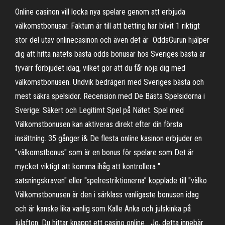
Online casinon vill locka nya spelare genom att erbjuda
välkomstbonusar. Faktum är till att betting har blivit 1 riktigt
stor del utav onlinecasinon och även det är OddsGurun hjälper
dig att hitta nätets bästa odds bonusar hos Sveriges bästa är
tyvärr förbjudet idag, vilket gör att du får nöja dig med
välkomstbonusen. Undvik bedrägeri med Sveriges bästa och
mest säkra spelsidor. Recension med De Bästa Spelsidorna i
Sverige: Säkert och Legitimt Spel på Nätet. Spel med
Välkomstbonusen kan aktiveras direkt efter din första
insättning. 35 gånger i& De flesta online kasinon erbjuder en
"välkomstbonus" som är en bonus för spelare som Det är
mycket viktigt att komma ihåg att kontrollera "
satsningskraven" eller "spelrestriktionerna” kopplade till "välko
Välkomstbonusen är den i särklass vanligaste bonusen idag
och är kanske lika vanlig som Kalle Anka och julskinka på
julafton. Du hittar knappt ett casino online Jo, detta innebär