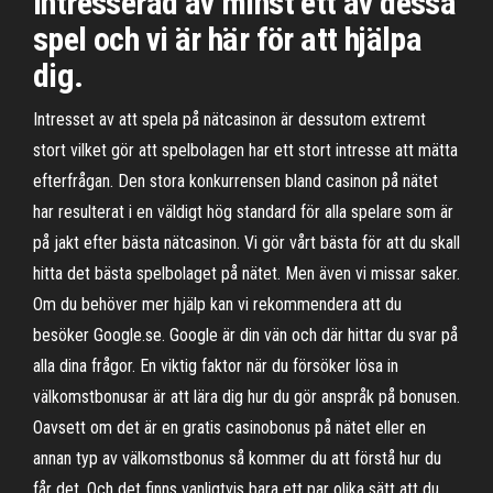
intresserad av minst ett av dessa
spel och vi är här för att hjälpa
dig.
Intresset av att spela på nätcasinon är dessutom extremt
stort vilket gör att spelbolagen har ett stort intresse att mätta
efterfrågan. Den stora konkurrensen bland casinon på nätet
har resulterat i en väldigt hög standard för alla spelare som är
på jakt efter bästa nätcasinon. Vi gör vårt bästa för att du skall
hitta det bästa spelbolaget på nätet. Men även vi missar saker.
Om du behöver mer hjälp kan vi rekommendera att du
besöker Google.se. Google är din vän och där hittar du svar på
alla dina frågor. En viktig faktor när du försöker lösa in
välkomstbonusar är att lära dig hur du gör anspråk på bonusen.
Oavsett om det är en gratis casinobonus på nätet eller en
annan typ av välkomstbonus så kommer du att förstå hur du
får det. Och det finns vanligtvis bara ett par olika sätt att du