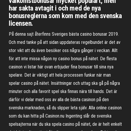
välkomstbonusar mycket populärt, men
har sakta avtagit i och med de nya
bonusreglerna som kom med den svenska
licensen.
På denna sajt återfinns Sveriges bästa casino bonusar 2019.
Och med tanke på att sidan uppdateras regelbundet är det av
stor vikt att du även besöker oss några gånger i veckan. Allt
för att inte missa någon ny casino bonus på nätet. De flesta
casinon vi listar här ovan erbjuder fina bonusar till sina nya
spelare. Det är viktigt att hela processen funkar när man
spelar casino på nätet. Insättningar och uttag ska gå på några
minuter och alla favorit spel ska finnas nära till hands. Det är
därför vi delar med oss av alla de bästa casinon på den
svenska marknaden, så du slipper leta själv. Alla online casinon
som du kan hitta på Casinon.nu Ingenting slår de svenska
spelsajterna när du ska spela casino på nätet, de är helt enkelt