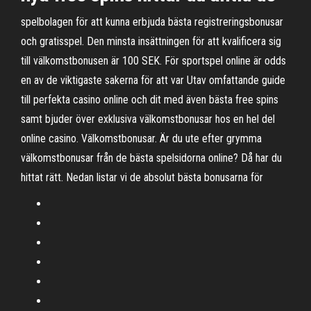
spelbolagen för att kunna erbjuda bästa registreringsbonusar
och gratisspel. Den minsta insättningen för att kvalificera sig
till välkomstbonusen är 100 SEK. För sportspel online är odds
en av de viktigaste sakerna för att var Utav omfattande guide
till perfekta casino online och dit med även bästa free spins
samt bjuder över exklusiva välkomstbonusar hos en hel del
online casino. Välkomstbonusar. Är du ute efter grymma
välkomstbonusar från de bästa spelsidorna online? Då har du
hittat rätt. Nedan listar vi de absolut bästa bonusarna för